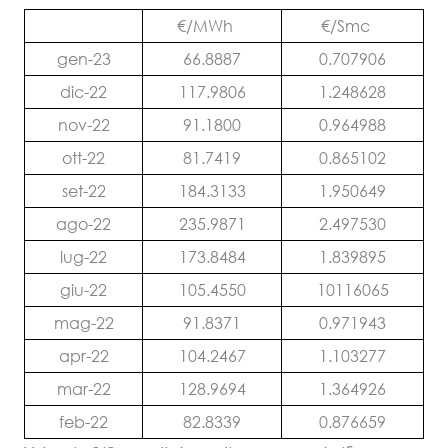
€/MWh
€/Smc
gen-23
66.8887
0.707906
dic-22
117.9806
1.248628
nov-22
91.1800
0.964988
ott-22
81.7419
0.865102
set-22
184.3133
1.950649
ago-22
235.9871
2.497530
lug-22
173.8484
1.839895
giu-22
105.4550
10116065
mag-22
91.8371
0.971943
apr-22
104.2467
1.103277
mar-22
128.9694
1.364926
feb-22
82.8339
0.876659